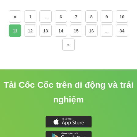
«
1
…
6
7
8
9
10
11
12
13
14
15
16
…
34
»
Tải Cốc Cốc trên di động và trải
nghiệm