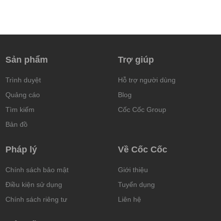
Sản phẩm
Trợ giúp
Trình duyệt
Hỗ trợ người dùng
Quảng cáo
Blog
Tìm kiếm
Cốc Cốc Group
Bản đồ
Pháp lý
Về Cốc Cốc
Chính sách bảo mật
Giới thiệu
Điều kiện sử dụng
Tuyển dụng
Chính sách riêng tư
Liên hệ