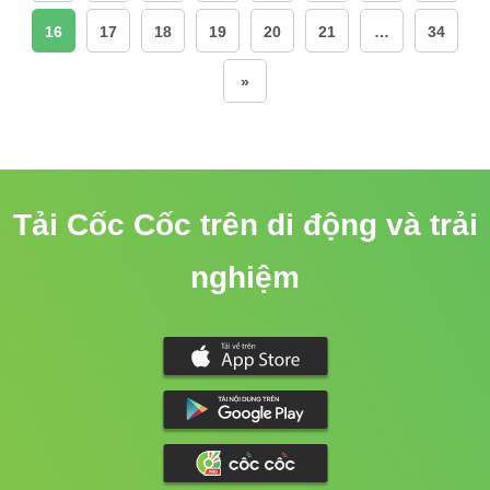
16
17
18
19
20
21
…
34
»
Tải Cốc Cốc trên di động và trải
nghiệm